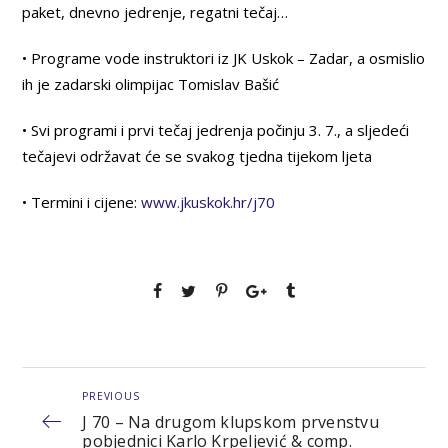
paket, dnevno jedrenje, regatni tečaj…
• Programe vode instruktori iz JK Uskok – Zadar, a osmislio
ih je zadarski olimpijac Tomislav Bašić
• Svi programi i prvi tečaj jedrenja počinju 3. 7., a sljedeći
tečajevi održavat će se svakog tjedna tijekom ljeta
• Termini i cijene:
www.jkuskok.hr/j70
PREVIOUS
J 70 – Na drugom klupskom prvenstvu
pobjednici Karlo Krpeljević & comp.