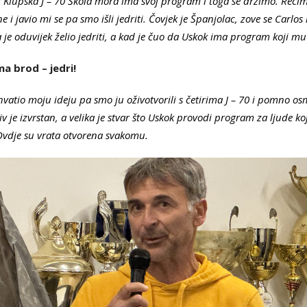
! Klupska J – 70 Škola mora ima svoj program i toga se držimo. Recim
i javio mi se pa smo išli jedriti. Čovjek je Španjolac, zove se Carlos i
 je oduvijek želio jedriti, a kad je čuo da Uskok ima program koji mu
ma brod – jedri!
ihvatio moju ideju pa smo ju oživotvorili s četirima J – 70 i pomno os
e izvrstan, a velika je stvar što Uskok provodi program za ljude koji 
Ovdje su vrata otvorena svakomu.