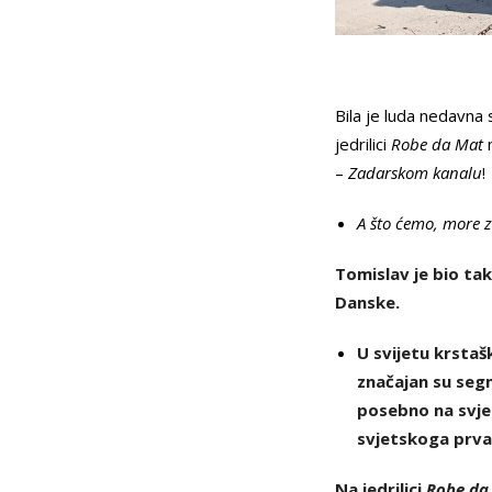
Bila je luda nedavna
jedrilici
Robe da Mat
–
Zadarskom kanalu
!
A što ćemo, more z
Tomislav je bio ta
Danske.
U svijetu krsta
značajan su segm
posebno na svjet
svjetskoga prva
Na jedrilici
Robe da