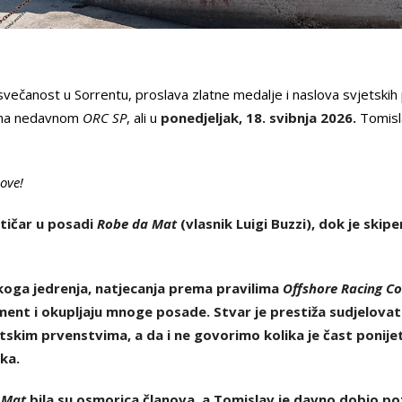
 svečanost u Sorrentu, proslava zlatne medalje i naslova svjetski
na nedavnom
ORC SP
, ali u
ponedjeljak, 18. svibnja 2026.
Tomisla
ove!
ktičar u posadi
Robe da Mat
(vlasnik Luigi Buzzi), dok je skipe
škoga jedrenja, natjecanja prema pravilima
Offshore Racing C
ent i okupljaju mnoge posade. Stvar je prestiža sudjelovat
skim prvenstvima, a da i ne govorimo kolika je čast ponijet
ka.
 Mat
bila su osmorica članova, a Tomislav je davno dobio po