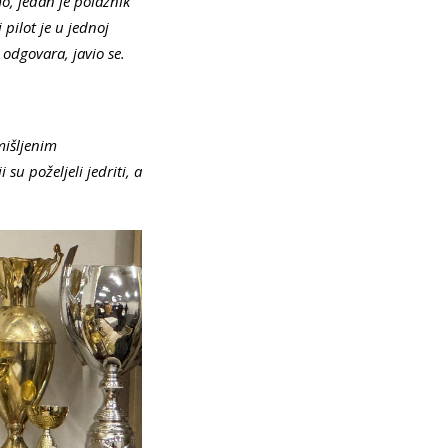
o, jedan je polaznik
 pilot je u jednoj
 odgovara, javio se.
mišljenim
su poželjeli jedriti, a