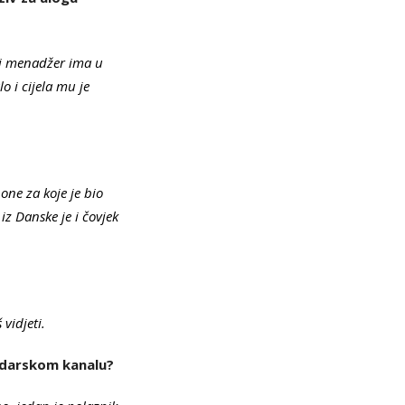
vni menadžer ima u
lo i cijela mu je
one za koje je bio
iz Danske je i čovjek
 vidjeti.
Zadarskom kanalu?