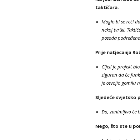
taktičara.
Moglo bi se reći d
nekoj tvrtki. Taktič
posada podređena
Prije natjecanja Ro
Cijeli je projekt 
siguran da će funk
je osvojio gomilu 
Sljedeće svjetsko 
Da, zanimljivo će b
Nego, što ste u pon