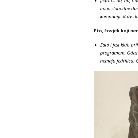
Jedrio… ha, ha, ha
imao slobodne dane 
kompaniji. Kaže da
Eto, čovjek koji ne
Zato i jest klub pr
programom. Odaziv j
nemaju jedrilicu. 