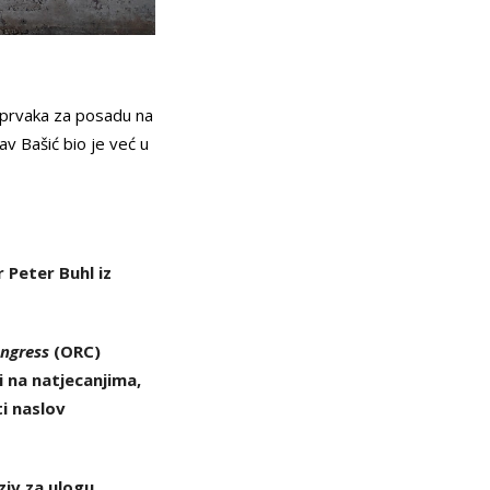
h prvaka za posadu na
v Bašić bio je već u
r Peter Buhl iz
ongress
(ORC)
i na natjecanjima,
i naslov
ziv za ulogu