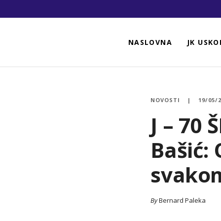
NASLOVNA
JK USKO
NOVOSTI
19/05/
J – 70
Bašić:
svako
By
Bernard Paleka