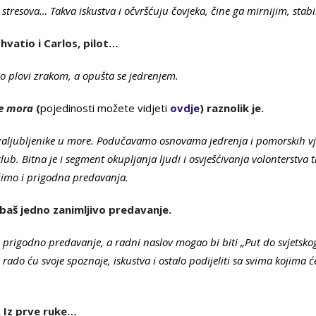
stresova… Takva iskustva i očvršćuju čovjeka, čine ga mirnijim, stabil
hvatio i Carlos, pilot…
no plovi zrakom, a opušta se jedrenjem.
le mora
(
pojedinosti možete vidjeti
ovdje
) raznolik je.
zaljubljenike u more. Podučavamo osnovama jedrenja i pomorskih vje
klub. Bitna je i segment okupljanja ljudi i osvješćivanja volonterstva t
imo i prigodna predavanja.
baš jedno zanimljivo predavanje.
 prigodno predavanje, a radni naslov mogao bi biti „Put do svjetsko
ado ću svoje spoznaje, iskustva i ostalo podijeliti sa svima kojima ć
. Iz prve ruke…