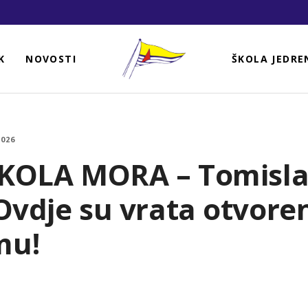
K
NOVOSTI
ŠKOLA JEDRE
2026
 ŠKOLA MORA – Tomisl
 Ovdje su vrata otvore
mu!