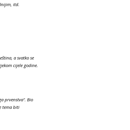
nijim, itd.
ština, a svatko se
ijekom cijele godine.
ga prvenstva“. Bio
e tema biti