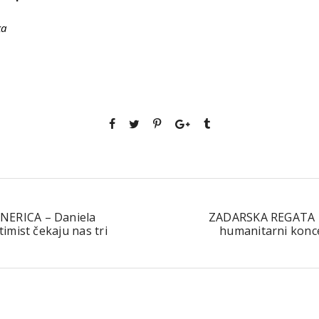
ka
ERICA – Daniela
ZADARSKA REGATA – 
timist čekaju nas tri
humanitarni konce