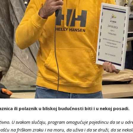
nica ili polaznik u bliskoj budućnosti biti i u nekoj posadi.
ativno. U svakom slučaju, program omogućuje pojedincu da se u od
nošću na friškom zraku i na moru, da uživa i da se druži, da se neko