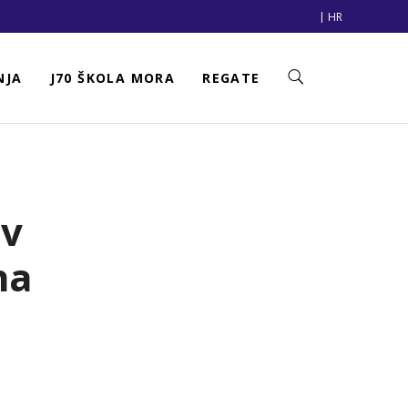
|
HR
NJA
J70 ŠKOLA MORA
REGATE
av
na