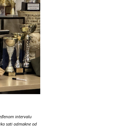
ređenom intervalu
liko sati odmakne od