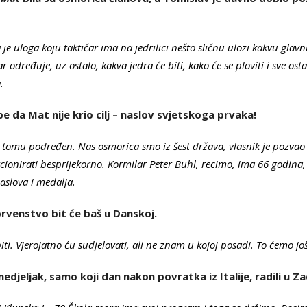
a je uloga koju taktičar ima na jedrilici nešto sličnu ulozi kakvu gla
ar određuje, uz ostalo, kakva jedra će biti, kako će se ploviti i sve osta
.
be da Mat nije krio cilj – naslov svjetskoga prvaka!
bio tomu podređen. Nas osmorica smo iz šest država, vlasnik je pozvao 
cionirati besprijekorno. Kormilar Peter Buhl, recimo, ima 66 godina, 
naslova i medalja.
prvenstvo bit će baš u Danskoj.
iti. Vjerojatno ću sudjelovati, ali ne znam u kojoj posadi. To ćemo još
edjeljak, samo koji dan nakon povratka iz Italije, radili u 