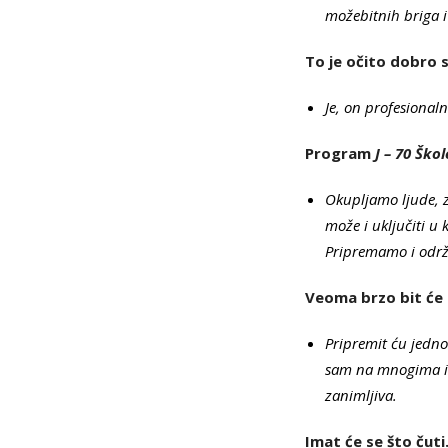
možebitnih briga i 
To je očito dobro s
Je, on profesional
Program
J – 70 Ško
Okupljamo ljude, 
može i uključiti u 
Pripremamo i održ
Veoma brzo bit će 
Pripremit ću jedno
sam na mnogima i r
zanimljiva.
Imat će se što čuti