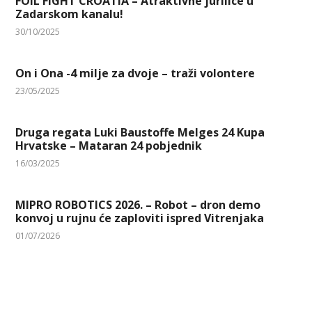
FOIL FIGHT CROATIA – Atraktivne jurilice u
Zadarskom kanalu!
30/10/2025
On i Ona -4 milje za dvoje – traži volontere
23/05/2025
Druga regata Luki Baustoffe Melges 24 Kupa
Hrvatske – Mataran 24 pobjednik
16/03/2025
MIPRO ROBOTICS 2026. – Robot – dron demo
konvoj u rujnu će zaploviti ispred Vitrenjaka
01/07/2026