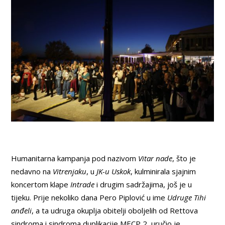
Humanitarna kampanja pod nazivom
Vitar nade
, što je
nedavno na
Vitrenjaku
, u
JK-u Uskok
, kulminirala sjajnim
koncertom klape
Intrade
i drugim sadržajima, još je u
tijeku. Prije nekoliko dana Pero Piplović u ime
Udruge Tihi
anđeli
, a ta udruga okuplja obitelji oboljelih od Rettova
sindroma i sindroma duplikacije MECP 2, uručio je