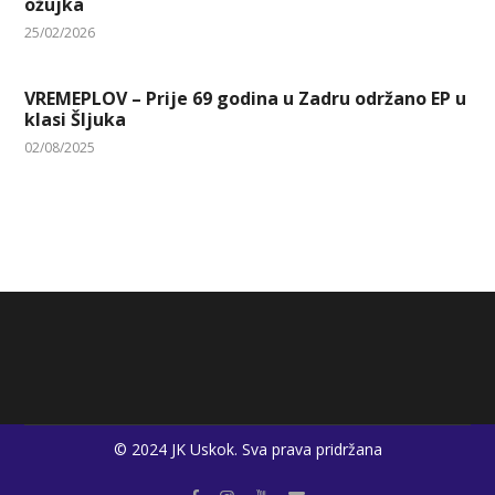
ožujka
25/02/2026
VREMEPLOV – Prije 69 godina u Zadru održano EP u
klasi Šljuka
02/08/2025
© 2024 JK Uskok. Sva prava pridržana