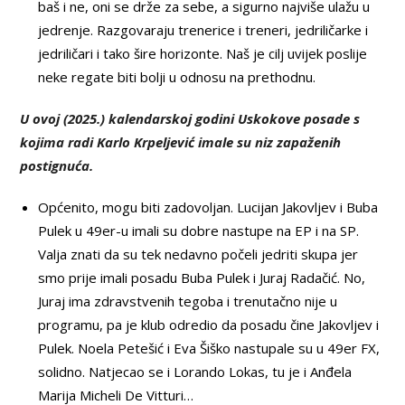
baš i ne, oni se drže za sebe, a sigurno najviše ulažu u
jedrenje. Razgovaraju trenerice i treneri, jedriličarke i
jedriličari i tako šire horizonte. Naš je cilj uvijek poslije
neke regate biti bolji u odnosu na prethodnu.
U ovoj (2025.) kalendarskoj godini Uskokove posade s
kojima radi Karlo Krpeljević imale su niz zapaženih
postignuća.
Općenito, mogu biti zadovoljan. Lucijan Jakovljev i Buba
Pulek u 49er-u imali su dobre nastupe na EP i na SP.
Valja znati da su tek nedavno počeli jedriti skupa jer
smo prije imali posadu Buba Pulek i Juraj Radačić. No,
Juraj ima zdravstvenih tegoba i trenutačno nije u
programu, pa je klub odredio da posadu čine Jakovljev i
Pulek. Noela Petešić i Eva Šiško nastupale su u 49er FX,
solidno. Natjecao se i Lorando Lokas, tu je i Anđela
Marija Micheli De Vitturi…