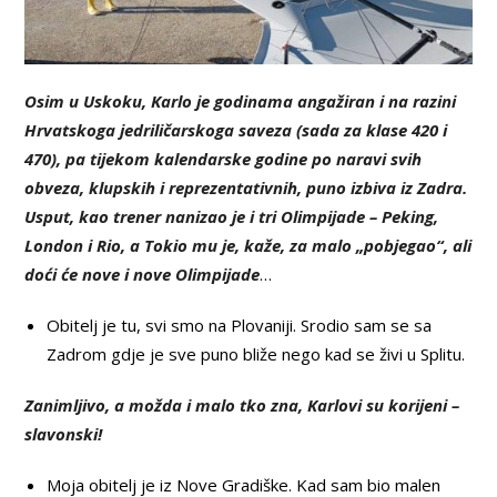
Osim u Uskoku, Karlo je godinama angažiran i na razini
Hrvatskoga jedriličarskoga saveza (sada za klase 420 i
470), pa tijekom kalendarske godine po naravi svih
obveza, klupskih i reprezentativnih, puno izbiva iz Zadra.
Usput, kao trener nanizao je i tri Olimpijade – Peking,
London i Rio, a Tokio mu je, kaže, za malo „pobjegao“, ali
doći će nove i nove Olimpijade
…
Obitelj je tu, svi smo na Plovaniji. Srodio sam se sa
Zadrom gdje je sve puno bliže nego kad se živi u Splitu.
Zanimljivo, a možda i malo tko zna, Karlovi su korijeni –
slavonski!
Moja obitelj je iz Nove Gradiške. Kad sam bio malen