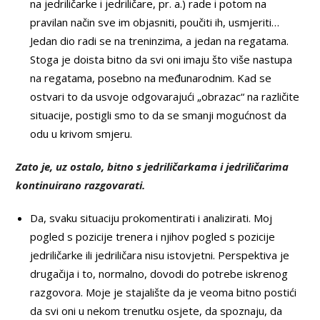
na jedriličarke i jedriličare, pr. a.) rade i potom na
pravilan način sve im objasniti, poučiti ih, usmjeriti…
Jedan dio radi se na treninzima, a jedan na regatama.
Stoga je doista bitno da svi oni imaju što više nastupa
na regatama, posebno na međunarodnim. Kad se
ostvari to da usvoje odgovarajući „obrazac“ na različite
situacije, postigli smo to da se smanji mogućnost da
odu u krivom smjeru.
Zato je, uz ostalo, bitno s jedriličarkama i jedriličarima
kontinuirano razgovarati.
Da, svaku situaciju prokomentirati i analizirati. Moj
pogled s pozicije trenera i njihov pogled s pozicije
jedriličarke ili jedriličara nisu istovjetni. Perspektiva je
drugačija i to, normalno, dovodi do potrebe iskrenog
razgovora. Moje je stajalište da je veoma bitno postići
da svi oni u nekom trenutku osjete, da spoznaju, da