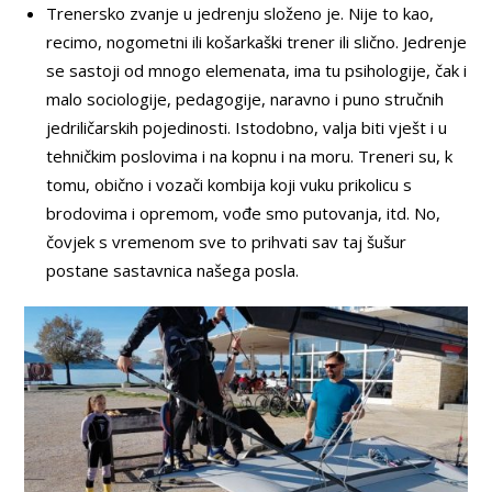
Trenersko zvanje u jedrenju složeno je. Nije to kao,
recimo, nogometni ili košarkaški trener ili slično. Jedrenje
se sastoji od mnogo elemenata, ima tu psihologije, čak i
malo sociologije, pedagogije, naravno i puno stručnih
jedriličarskih pojedinosti. Istodobno, valja biti vješt i u
tehničkim poslovima i na kopnu i na moru. Treneri su, k
tomu, obično i vozači kombija koji vuku prikolicu s
brodovima i opremom, vođe smo putovanja, itd. No,
čovjek s vremenom sve to prihvati sav taj šušur
postane sastavnica našega posla.