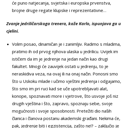
će puno natjecanja, svjetska i europska prvenstva,
brojne druge regate klupske i reprezentativne…
Zvanje jedriličarskoga trenera, kaže Karlo, ispunjava ga u
cjelini.
Volim posao, dinamičan je i zanimljiv. Radimo s mladima,
pratimo ih od prvog njihova ulaska u jedrilicu. Uvijek im
ističem da im je jedrenje na jedan način kao drugi
fakultet. Mnogi će zauvijek ostati u jedrenju, to je
neraskidiva veza, na ovaj ili na onaj način. Ponosni smo
što u Uskoku mlade i učimo vještini jedrenja i odgajamo,
što smo im pri ruci kad se uče upotrebljavati alat,
konope, spoznavati more i vjetrove, što usvoje još niz
drugih vještina i što, zapravo, spoznaju sebe, svoje
mogućnosti i svoje sposobnosti. Pretežiti dio naših
članica i članova postanu akademski građani. Nekima će,
pak, jedrenje biti i egzistencija, zašto ne!? – zaključio je