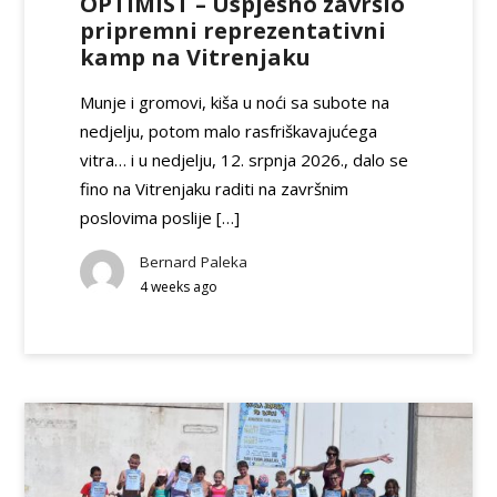
OPTIMIST – Uspješno završio
pripremni reprezentativni
kamp na Vitrenjaku
Munje i gromovi, kiša u noći sa subote na
nedjelju, potom malo rasfriškavajućega
vitra… i u nedjelju, 12. srpnja 2026., dalo se
fino na Vitrenjaku raditi na završnim
poslovima poslije […]
Bernard Paleka
4 weeks ago